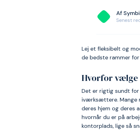
Af Symb
Senest red
Lej et fleksibelt og 
de bedste rammer for 
Hvorfor vælge 
Det er rigtig sundt fo
iværksættere. Mange n
deres hjem og deres arb
hvornår du er på arbejd
kontorplads, lige så s