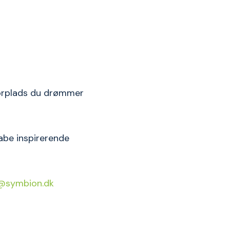
torplads du drømmer
kabe inspirerende
@symbion.dk