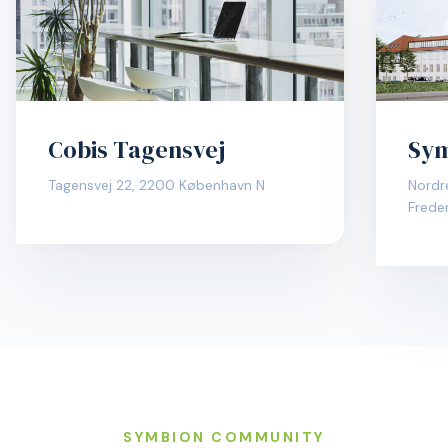
Cobis Tagensvej
Sym
Tagensvej 22, 2200 København N
Nordr
Frede
SYMBION COMMUNITY