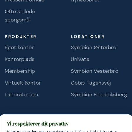
Ofte stillede
spørgsmål
PRODUKTER
LOKATIONER
Eget kontor
Symbion Østerbro
Kontorplads
Univate
Membership
Symbion Vesterbro
Virtuelt kontor
Cobis Tagensvej
Laboratorium
Symbion Frederiksberg
Vi respekterer dit privatliv
Vi bruger nødvendige cookies for at få sitet til at fungere.