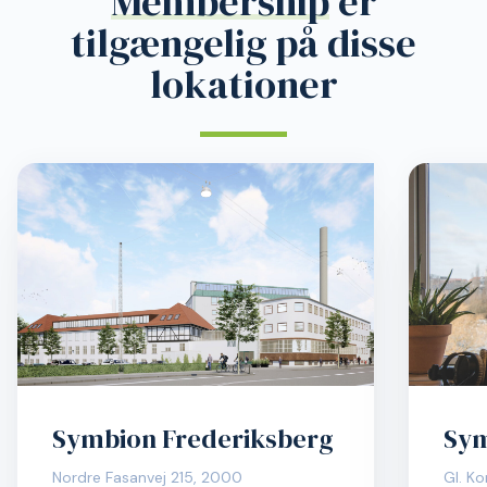
Membership
er
tilgængelig på disse
lokationer
Symbion Frederiksberg
Sym
Nordre Fasanvej 215, 2000
Gl. Ko