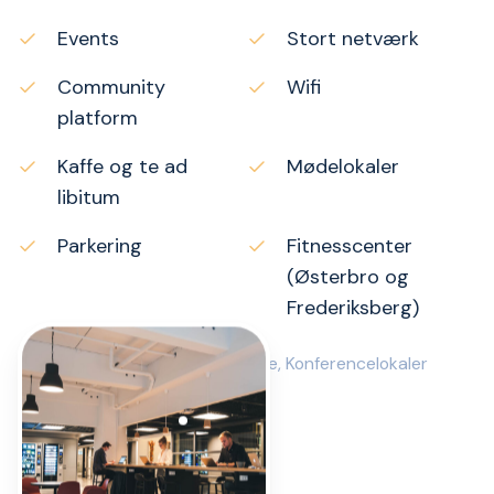
Events
Stort netværk
Community
Wifi
platform
Kaffe og te ad
Mødelokaler
libitum
Parkering
Fitnesscenter
(Østerbro og
Frederiksberg)
Kan tilkøbes:
Print, Kantine, Konferencelokaler