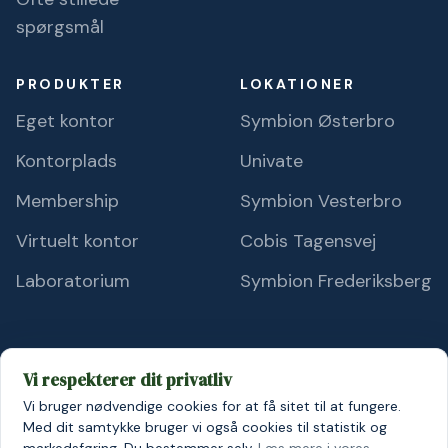
spørgsmål
PRODUKTER
LOKATIONER
Eget kontor
Symbion Østerbro
Kontorplads
Univate
Membership
Symbion Vesterbro
Virtuelt kontor
Cobis Tagensvej
Laboratorium
Symbion Frederiksberg
Vi respekterer dit privatliv
Vi bruger nødvendige cookies for at få sitet til at fungere.
© 2026 Symbion A/S
Persondatapolitik
Cookiepolitik
Med dit samtykke bruger vi også cookies til statistik og