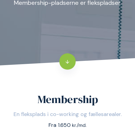
Membership-pladserne er flekspladser.
Membership
En fleksplads i co-working og fællesarealer.
Fra 1.650
kr./md.