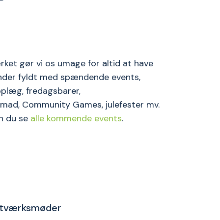
plads.
ket gør vi os umage for altid at have
ender fyldt med spændende events,
plæg, fredagsbarer,
ad, Community Games, julefester mv.
n du se
alle kommende events
.