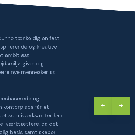
 kunne tænke dig en fast
spirerende og kreative
t ambitiøst
jdsmiljø giver dig
 lære nye mennesker at
idensbaserede og
en kontorplads får et
t det som iværksætter kan
re iværksættere, da det