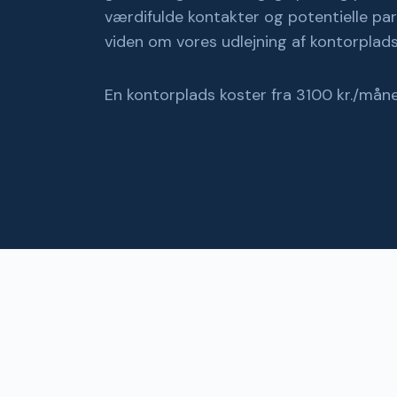
giver mulighed for faglig sparring på d
værdifulde kontakter og potentielle pa
viden om vores udlejning af kontorplads
En kontorplads koster fra 3100 kr./mån