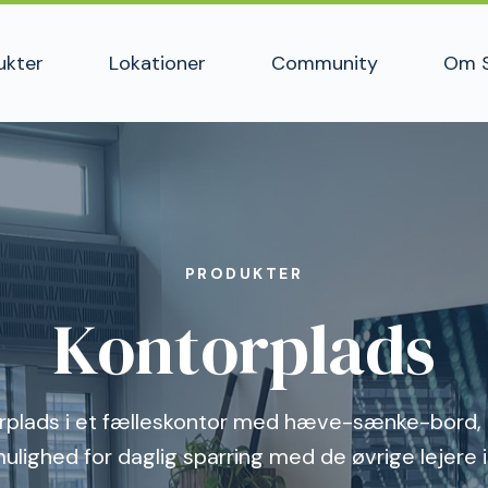
ukter
Lokationer
Community
Om 
PRODUKTER
Kontorplads
orplads i et fælleskontor med hæve-sænke-bord, 
ulighed for daglig sparring med de øvrige lejere 