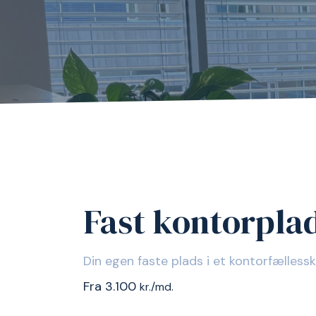
Fast kontorpla
Din egen faste plads i et kontorfællessk
Fra 3.100
kr./md.