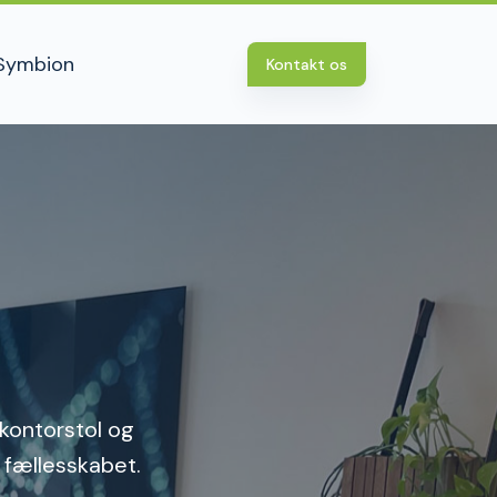
Symbion
Kontakt os
kontorstol og
i fællesskabet.