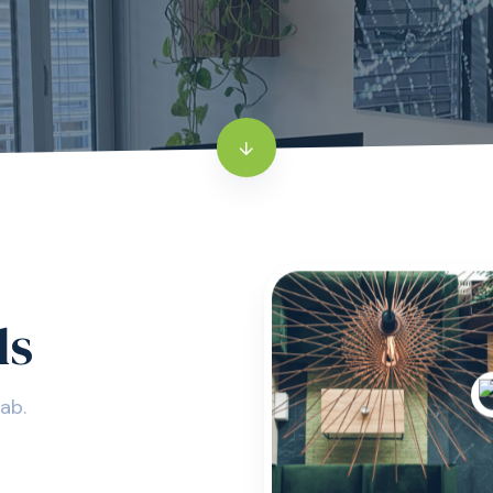
ds
ab.