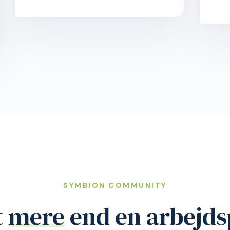
Symbion Vesterbro
U
Gl. Kongevej 11-13, 1610 København V
Nja
SYMBION COMMUNITY