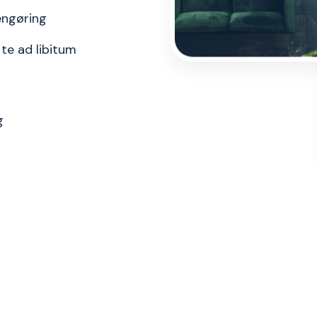
engøring
 te ad libitum
g