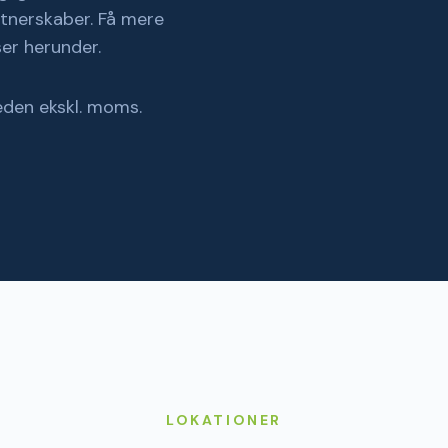
aglig basis samt skaber
rtnerskaber. Få mere
er herunder.
eden ekskl. moms.