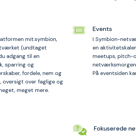
t
mere
end en arbejds
Events
latformen mit.symbion,
I Symbion-netvær
etværket (undtaget
en aktivitetskal
du adgang til en
meetups, pitch-o
k, sparring og
netværksmorgenm
rskaber, fordele, nem og
På eventsiden ka
 oversigt over faglige og
 meget, meget mere.