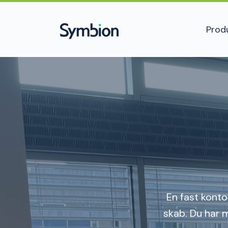
Prod
En fast kont
skab. Du har m