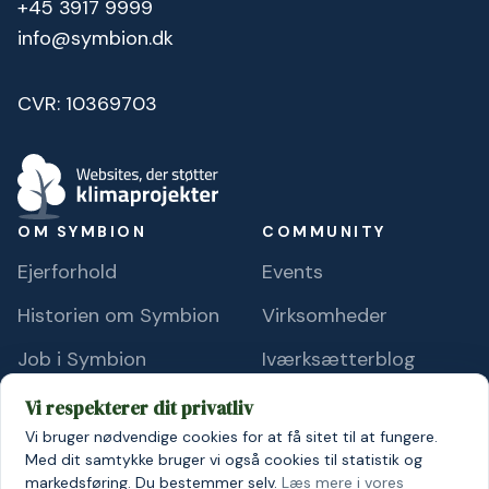
+45 3917 9999
info@symbion.dk
CVR: 10369703
OM SYMBION
COMMUNITY
Ejerforhold
Events
Historien om Symbion
Virksomheder
Job i Symbion
Iværksætterblog
Pressemateriale
Nyhedsbrev
Vi respekterer dit privatliv
Vi bruger nødvendige cookies for at få sitet til at fungere.
Ofte stillede
Med dit samtykke bruger vi også cookies til statistik og
spørgsmål
markedsføring. Du bestemmer selv.
Læs mere i vores