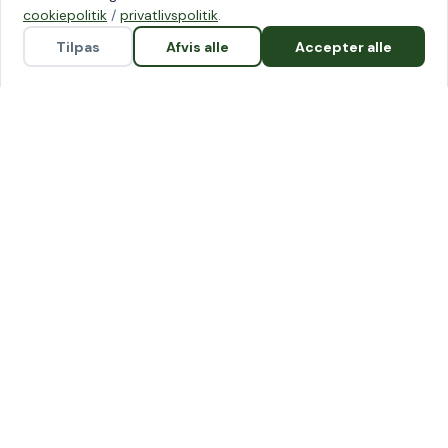
cookiepolitik
/
privatlivspolitik
.
PRODUKTER
LOKATIONER
Tilpas
Afvis alle
Accepter alle
Eget kontor
Symbion Østerbro
Kontorplads
Univate
Membership
Symbion Vesterbro
Virtuelt kontor
Cobis Tagensvej
Laboratorium
Symbion Frederiksberg
© 2026 Symbion A/S
Persondatapolitik
Cookiepolitik