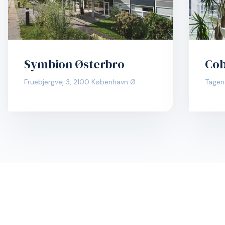
Symbion Østerbro
Cob
Fruebjergvej 3, 2100 København Ø
Tagen