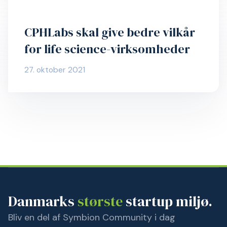
CPHLabs skal give bedre vilkår
for life science-virksomheder
27. oktober 2021
Danmarks
største
startup miljø.
Bliv en del af Symbion Community i dag