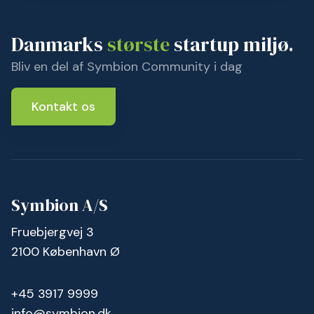
Danmarks
største
startup miljø.
Bliv en del af Symbion Community i dag
Kontakt os
Symbion A/S
Fruebjergvej 3
2100 København Ø
+45 3917 9999
info@symbion.dk