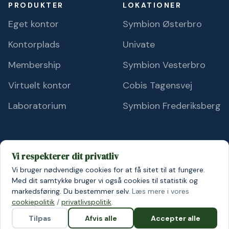
PRODUKTER
LOKATIONER
Eget kontor
Symbion Østerbro
Kontorplads
Univate
Membership
Symbion Vesterbro
Virtuelt kontor
Cobis Tagensvej
Laboratorium
Symbion Frederiksberg
Vi respekterer dit privatliv
Vi bruger nødvendige cookies for at få sitet til at fungere.
© 2026 Symbion A/S
Persondatapolitik
Cookiepolitik
Med dit samtykke bruger vi også cookies til statistik og
markedsføring. Du bestemmer selv.
Læs mere i vores
cookiepolitik
/
privatlivspolitik
.
Tilpas
Afvis alle
Accepter alle