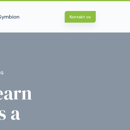
Symbion
Kontakt os
NG
earn
s a