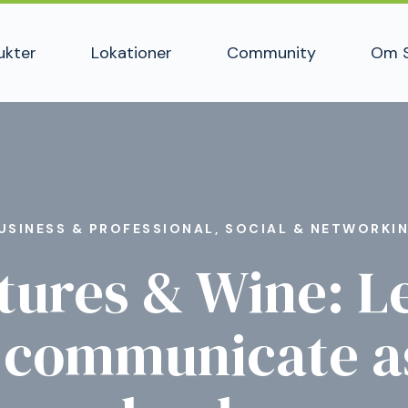
ukter
Lokationer
Community
Om 
USINESS & PROFESSIONAL, SOCIAL & NETWORKI
tures & Wine: L
 communicate a