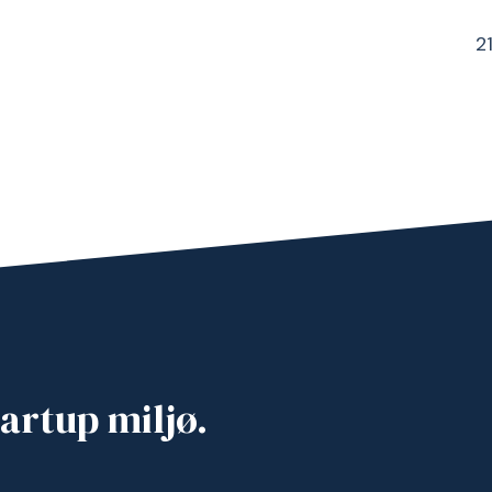
2
artup miljø.