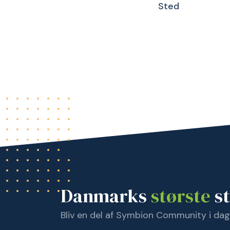
Sted
Danmarks
største
st
Bliv en del af Symbion Community i dag