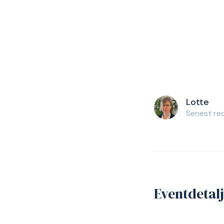
Lotte
Senest red
Eventdetal