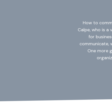
How to commun
Calpe, who is a 
for busines
communicate, wh
One more g
organi