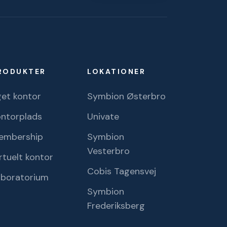
RODUKTER
LOKATIONER
et kontor
Symbion Østerbro
ontorplads
Univate
embership
Symbion
Vesterbro
rtuelt kontor
Cobis Tagensvej
aboratorium
Symbion
Frederiksberg