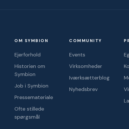
OM SYMBION
COMMUNITY
P
Ejerforhold
Events
Eg
Historien om
Virksomheder
K
Symbion
Iværksætterblog
M
Job i Symbion
Nyhedsbrev
Vi
Pressemateriale
L
Ofte stillede
spørgsmål