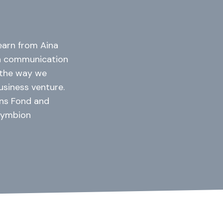
earn from Aina
 in communication
f the way we
usiness venture.
ns Fond and
Symbion