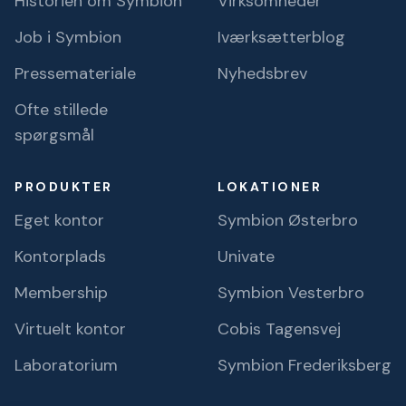
Historien om Symbion
Virksomheder
Job i Symbion
Iværksætterblog
Pressemateriale
Nyhedsbrev
Ofte stillede
spørgsmål
PRODUKTER
LOKATIONER
Eget kontor
Symbion Østerbro
Kontorplads
Univate
Membership
Symbion Vesterbro
Virtuelt kontor
Cobis Tagensvej
Laboratorium
Symbion Frederiksberg