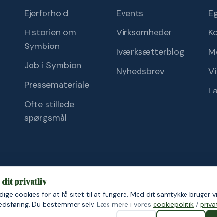
Ejerforhold
Events
Eg
Historien om
Virksomheder
K
Symbion
Iværksætterblog
M
Job i Symbion
Nyhedsbrev
Vi
Pressemateriale
L
Ofte stillede
spørgsmål
dit privatliv
ige cookies for at få sitet til at fungere. Med dit samtykke bruger vi
ik
Cookiepolitik
kedsføring. Du bestemmer selv.
Læs mere i vores
cookiepolitik
/
privat