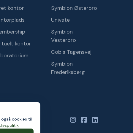
et kontor
Symbion Østerbro
ontorplads
Univate
embership
Symbion
Vesterbro
rtuelt kontor
Cobis Tagensvej
aboratorium
Symbion
Frederiksberg
 også cookies til
livspolitik
.