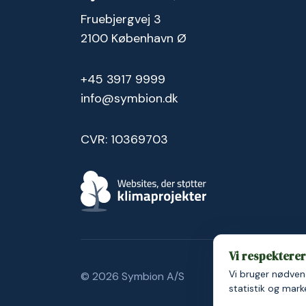
Fruebjergvej 3
2100 København Ø
+45 3917 9999
info@symbion.dk
CVR: 10369703
Vi respekterer 
Vi bruger nødvend
© 2026 Symbion A/S
Persondatapolit
statistik og mar