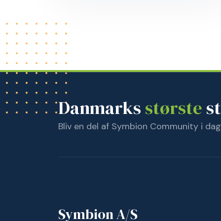
Danmarks
største
st
Bliv en del af Symbion Community i dag
Symbion A/S