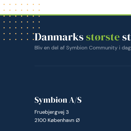
Danmarks
største
st
Bliv en del af Symbion Community i dag
Symbion A/S
Fruebjergvej 3
2100 København Ø