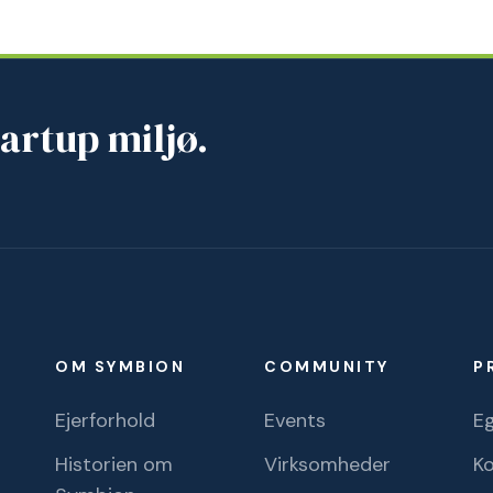
artup miljø.
OM SYMBION
COMMUNITY
P
Ejerforhold
Events
Eg
Historien om
Virksomheder
K