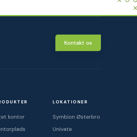
Kontakt os
RODUKTER
LOKATIONER
et kontor
Symbion Østerbro
ontorplads
Univate