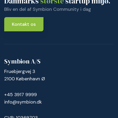
Danmarks
største
startup miljø.
Bliv en del af Symbion Community i dag
Kontakt os
Symbion A/S
Fruebjergvej 3
2100 København Ø
+45 3917 9999
info@symbion.dk
CVR: 10369703