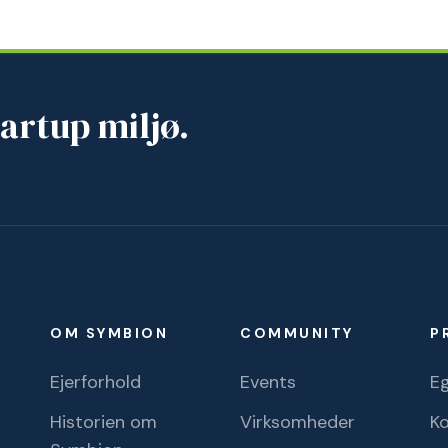
artup miljø.
OM SYMBION
COMMUNITY
P
Ejerforhold
Events
Eg
Historien om
Virksomheder
K