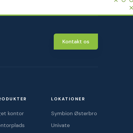
Kontakt os
RODUKTER
LOKATIONER
et kontor
Symbion Østerbro
ontorplads
Univate