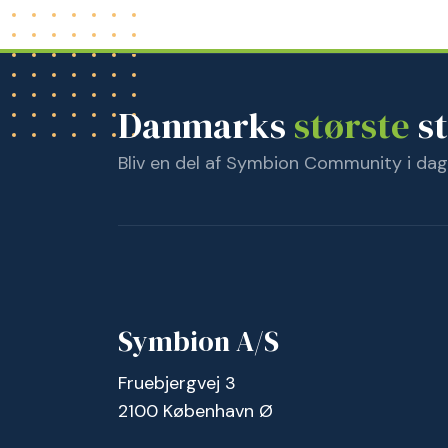
Danmarks
største
st
Bliv en del af Symbion Community i dag
Symbion A/S
Fruebjergvej 3
2100 København Ø