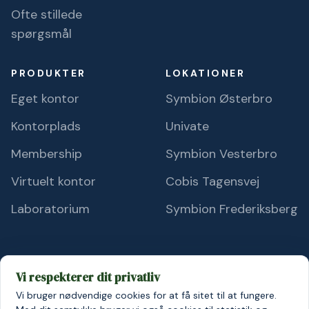
Ofte stillede
spørgsmål
PRODUKTER
LOKATIONER
Eget kontor
Symbion Østerbro
Kontorplads
Univate
Membership
Symbion Vesterbro
Virtuelt kontor
Cobis Tagensvej
Laboratorium
Symbion Frederiksberg
Vi respekterer dit privatliv
Vi bruger nødvendige cookies for at få sitet til at fungere.
© 2026 Symbion A/S
Persondatapolitik
Cookiepolitik