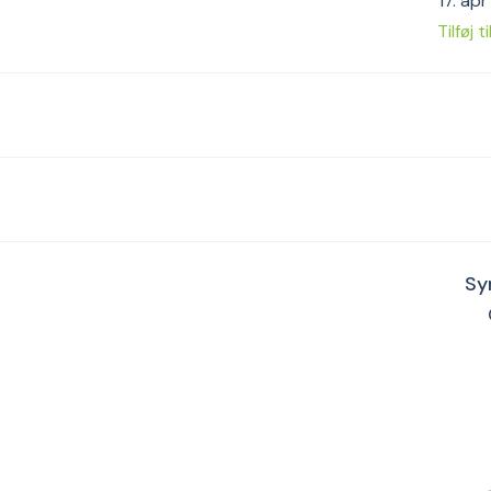
17. ap
Tilføj t
Sy