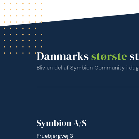
Danmarks
største
st
Bliv en del af Symbion Community i dag
Symbion A/S
Fruebjergvej 3