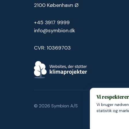
2100 København Ø
+45 3917 9999
info@symbion.dk
CVR: 10369703
Vi respekterer 
Vi bruger nødvend
© 2026 Symbion A/S
Persondatapolit
statistik og mar