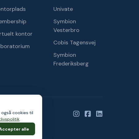
ontorplads
Univate
embership
Symbion
Vesterbro
rtuelt kontor
Cobis Tagensvej
aboratorium
Symbion
Frederiksberg
 også cookies til
livspolitik
.
Accepter alle