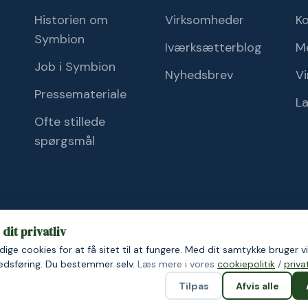
Historien om
Virksomheder
K
Symbion
Iværksætterblog
M
Job i Symbion
Nyhedsbrev
Vi
Pressemateriale
L
Ofte stillede
spørgsmål
dit privatliv
ige cookies for at få sitet til at fungere. Med dit samtykke bruger vi
ik
Cookiepolitik
kedsføring. Du bestemmer selv.
Læs mere i vores
cookiepolitik
/
privat
Tilpas
Afvis alle