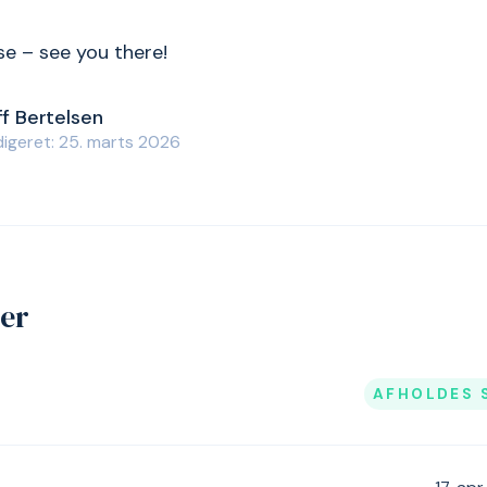
se – see you there!
ff Bertelsen
igeret: 25. marts 2026
jer
AFHOLDES 