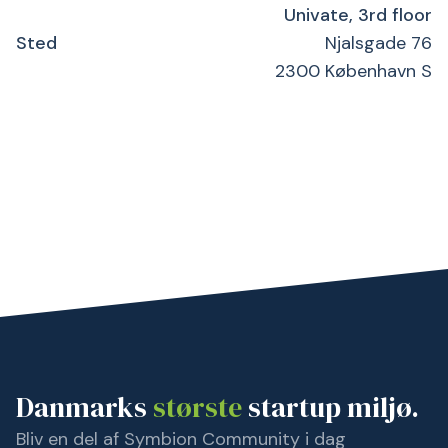
Univate, 3rd floor
Sted
Njalsgade 76
2300 København S
Danmarks
største
startup miljø.
Bliv en del af Symbion Community i dag