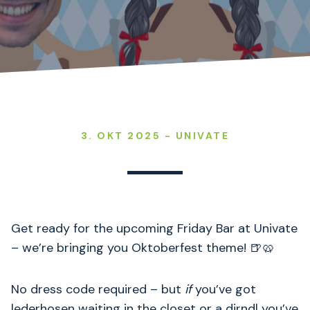
3. OKT 2025 - UNIVATE
Get ready for the upcoming Friday Bar at Univate
– we’re bringing you Oktoberfest theme! 🍺🥨
No dress code required – but
if
you’ve got
lederhosen waiting in the closet or a dirndl you’ve