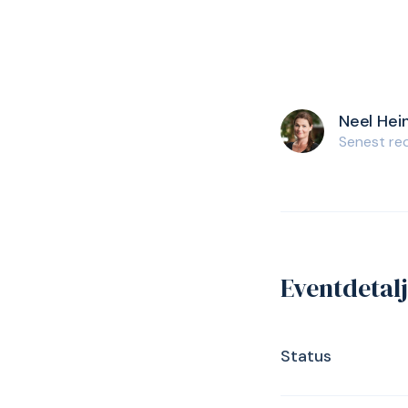
Neel Hei
Senest red
Eventdetal
Status