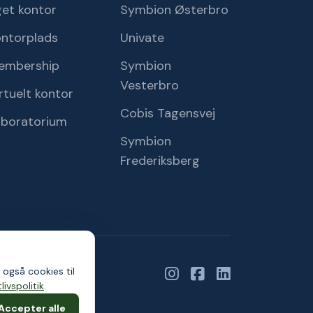
et kontor
Symbion Østerbro
ontorplads
Univate
embership
Symbion
Vesterbro
rtuelt kontor
Cobis Tagensvej
aboratorium
Symbion
Frederiksberg
 også cookies til
livspolitik
.
Accepter alle