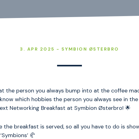
3. APR 2025 - SYMBION ØSTERBRO
t the person you always bump into at the coffee ma
know which hobbies the person you always see in the
next Networking Breakfast at Symbion Østerbro! 🌟
e the breakfast is served, so all you have to do is sh
-‘Symbions’ 🥐