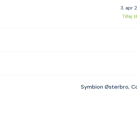
3. apr 
Tilføj t
Symbion Østerbro, C