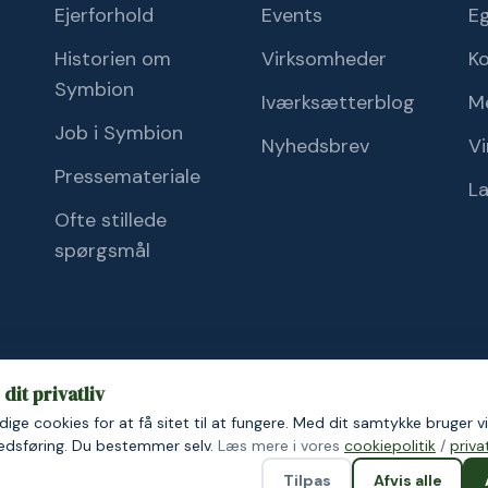
Ejerforhold
Events
Eg
Historien om
Virksomheder
K
Symbion
Iværksætterblog
M
Job i Symbion
Nyhedsbrev
Vi
Pressemateriale
L
Ofte stillede
spørgsmål
dit privatliv
ige cookies for at få sitet til at fungere. Med dit samtykke bruger vi
ik
Cookiepolitik
kedsføring. Du bestemmer selv.
Læs mere i vores
cookiepolitik
/
privat
Tilpas
Afvis alle