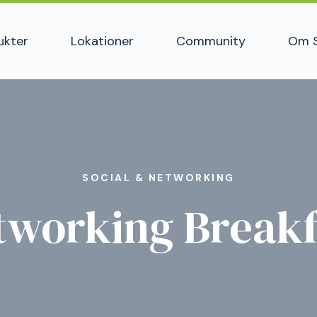
ukter
Lokationer
Community
Om 
SOCIAL & NETWORKING
tworking Breakf