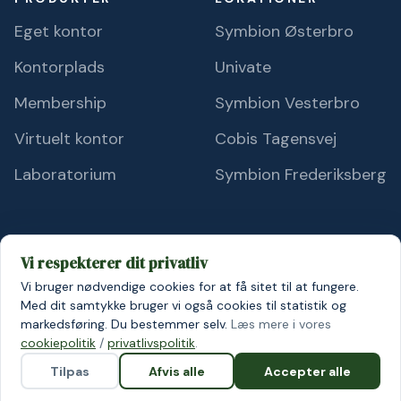
Eget kontor
Symbion Østerbro
Kontorplads
Univate
Membership
Symbion Vesterbro
Virtuelt kontor
Cobis Tagensvej
Laboratorium
Symbion Frederiksberg
Vi respekterer dit privatliv
Vi bruger nødvendige cookies for at få sitet til at fungere.
© 2026 Symbion A/S
Persondatapolitik
Cookiepolitik
Med dit samtykke bruger vi også cookies til statistik og
markedsføring. Du bestemmer selv.
Læs mere i vores
cookiepolitik
/
privatlivspolitik
.
Tilpas
Afvis alle
Accepter alle