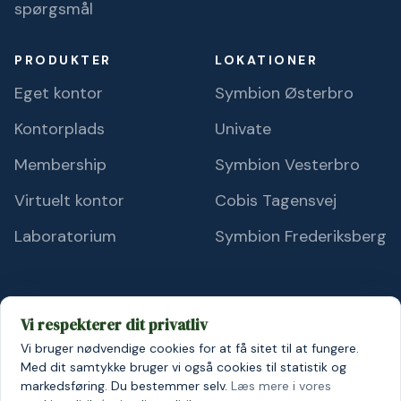
spørgsmål
PRODUKTER
LOKATIONER
Eget kontor
Symbion Østerbro
Kontorplads
Univate
Membership
Symbion Vesterbro
Virtuelt kontor
Cobis Tagensvej
Laboratorium
Symbion Frederiksberg
Vi respekterer dit privatliv
Vi bruger nødvendige cookies for at få sitet til at fungere.
© 2026 Symbion A/S
Persondatapolitik
Cookiepolitik
Med dit samtykke bruger vi også cookies til statistik og
markedsføring. Du bestemmer selv.
Læs mere i vores