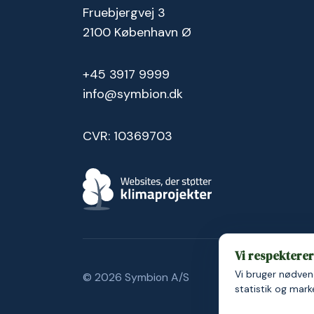
Fruebjergvej 3
2100 København Ø
+45 3917 9999
info@symbion.dk
CVR: 10369703
Vi respekterer 
Vi bruger nødvend
© 2026 Symbion A/S
Persondatapolit
statistik og mar