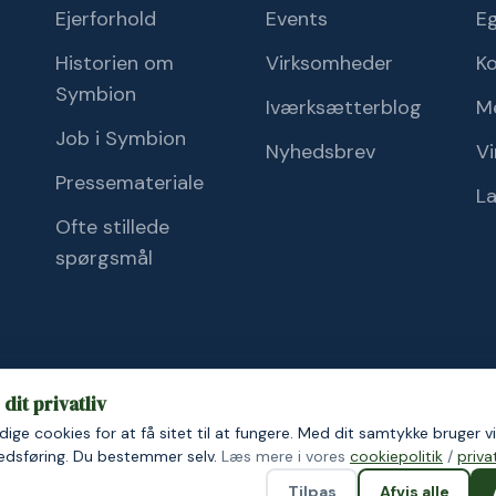
Ejerforhold
Events
Eg
Historien om
Virksomheder
K
Symbion
Iværksætterblog
M
Job i Symbion
Nyhedsbrev
Vi
Pressemateriale
L
Ofte stillede
spørgsmål
dit privatliv
ige cookies for at få sitet til at fungere. Med dit samtykke bruger vi
ik
Cookiepolitik
kedsføring. Du bestemmer selv.
Læs mere i vores
cookiepolitik
/
privat
Tilpas
Afvis alle