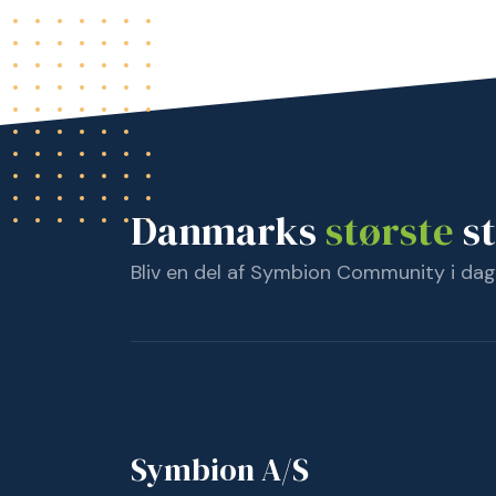
Danmarks
største
st
Bliv en del af Symbion Community i dag
Symbion A/S