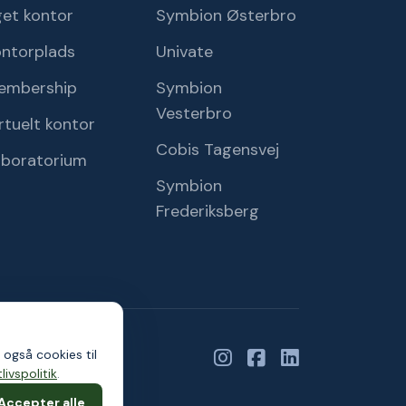
et kontor
Symbion Østerbro
ontorplads
Univate
embership
Symbion
Vesterbro
rtuelt kontor
Cobis Tagensvej
aboratorium
Symbion
Frederiksberg
 også cookies til
livspolitik
.
Accepter alle