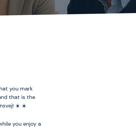
that you mark
nd that is the
svej! ☀️ ☀️
hile you enjoy a