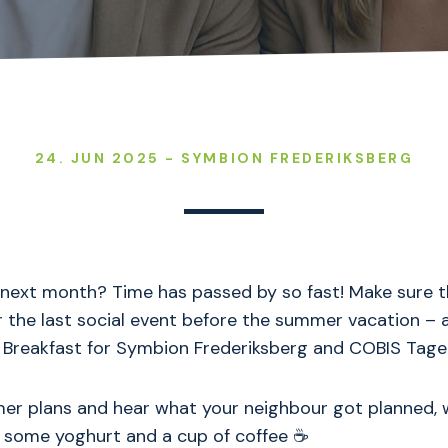
24. JUN 2025 - SYMBION FREDERIKSBERG
ly next month? Time has passed by so fast! Make sure 
r the last social event before the summer vacation – a
 Breakfast for Symbion Frederiksberg and COBIS Tagen
r plans and hear what your neighbour got planned, w
, some yoghurt and a cup of coffee ☕