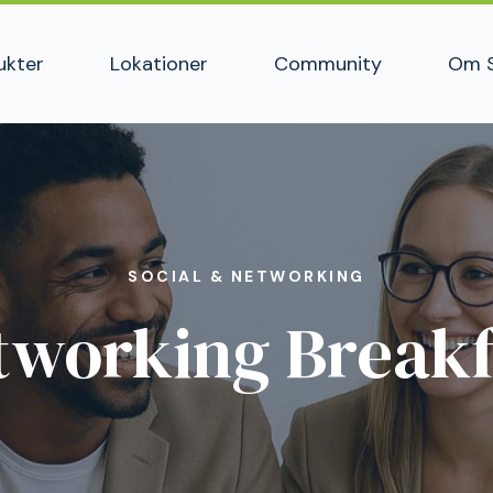
ukter
Lokationer
Community
Om 
SOCIAL & NETWORKING
tworking Breakf