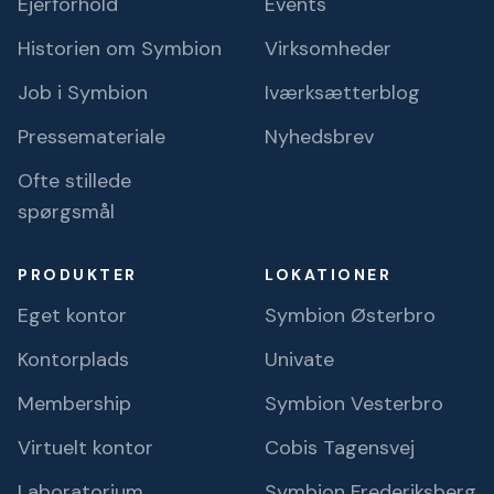
Ejerforhold
Events
Historien om Symbion
Virksomheder
Job i Symbion
Iværksætterblog
Pressemateriale
Nyhedsbrev
Ofte stillede
spørgsmål
PRODUKTER
LOKATIONER
Eget kontor
Symbion Østerbro
Kontorplads
Univate
Membership
Symbion Vesterbro
Virtuelt kontor
Cobis Tagensvej
Laboratorium
Symbion Frederiksberg