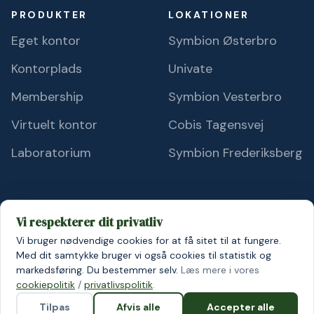
PRODUKTER
LOKATIONER
Eget kontor
Symbion Østerbro
Kontorplads
Univate
Membership
Symbion Vesterbro
Virtuelt kontor
Cobis Tagensvej
Laboratorium
Symbion Frederiksberg
Vi respekterer dit privatliv
Vi bruger nødvendige cookies for at få sitet til at fungere.
© 2026 Symbion A/S
Persondatapolitik
Cookiepolitik
Med dit samtykke bruger vi også cookies til statistik og
markedsføring. Du bestemmer selv.
Læs mere i vores
cookiepolitik
/
privatlivspolitik
.
Tilpas
Afvis alle
Accepter alle