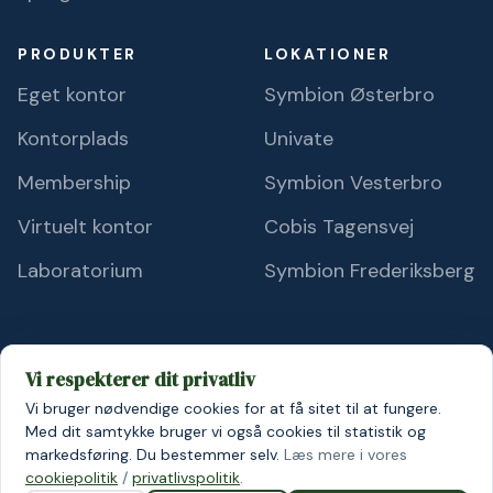
PRODUKTER
LOKATIONER
Eget kontor
Symbion Østerbro
Kontorplads
Univate
Membership
Symbion Vesterbro
Virtuelt kontor
Cobis Tagensvej
Laboratorium
Symbion Frederiksberg
Vi respekterer dit privatliv
Vi bruger nødvendige cookies for at få sitet til at fungere.
© 2026 Symbion A/S
Persondatapolitik
Cookiepolitik
Med dit samtykke bruger vi også cookies til statistik og
markedsføring. Du bestemmer selv.
Læs mere i vores
cookiepolitik
/
privatlivspolitik
.