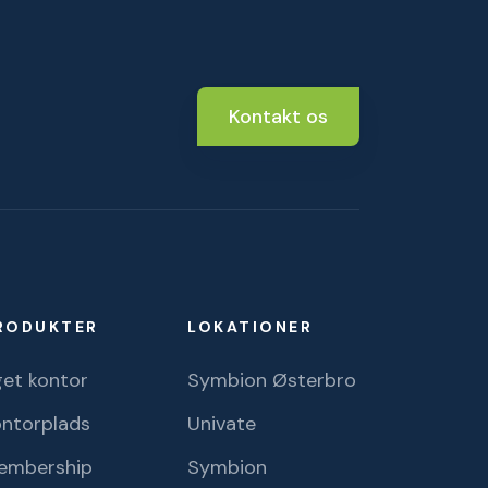
Kontakt os
RODUKTER
LOKATIONER
et kontor
Symbion Østerbro
ontorplads
Univate
embership
Symbion