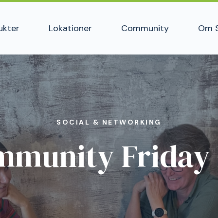
ukter
Lokationer
Community
Om 
SOCIAL & NETWORKING
munity Friday