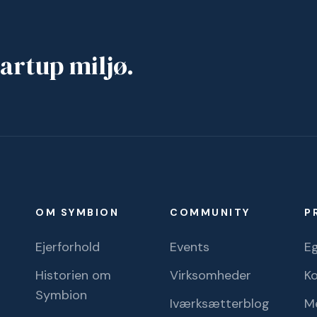
artup miljø.
OM SYMBION
COMMUNITY
P
Ejerforhold
Events
Eg
Historien om
Virksomheder
K
Symbion
Iværksætterblog
M