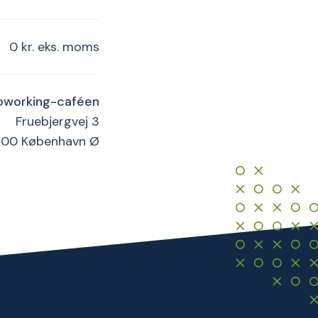
0 kr. eks. moms
oworking-caféen
Fruebjergvej 3
100 København Ø