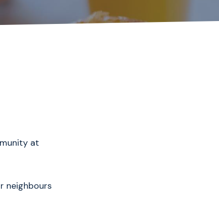
mmunity at
ur neighbours