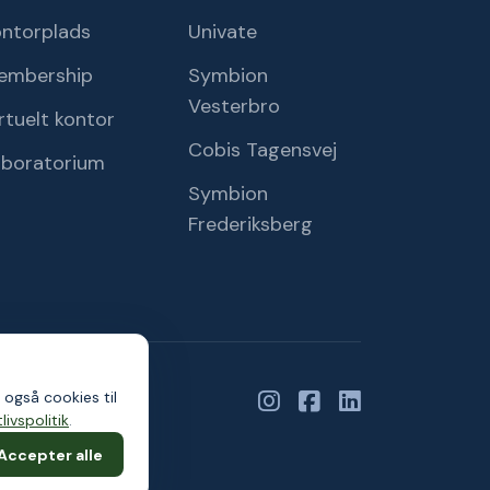
ontorplads
Univate
embership
Symbion
Vesterbro
rtuelt kontor
Cobis Tagensvej
aboratorium
Symbion
Frederiksberg
 også cookies til
livspolitik
.
Accepter alle