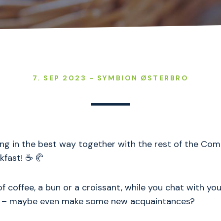
7. SEP 2023 - SYMBION ØSTERBRO
ng in the best way together with the rest of the Co
fast! ☕ 🥐
of coffee, a bun or a croissant, while you chat with yo
n – maybe even make some new acquaintances?