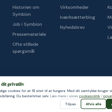
Historien om
Virksomheder
K
Symbion
Iværksætterblog
M
Job i Symbion
Nyhedsbrev
Vi
Pressemateriale
L
Ofte stillede
spørgsmål
dit privatliv
ige cookies for at få sitet til at fungere. Med dit samtykke bruger vi
ik
Cookiepolitik
kedsføring. Du bestemmer selv.
Læs mere i vores
cookiepolitik
/
privat
Tilpas
Afvis alle