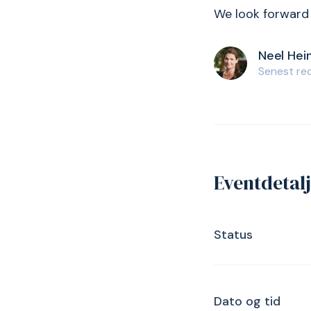
We look forward 
Neel Hei
Senest red
Eventdetal
Status
Dato og tid