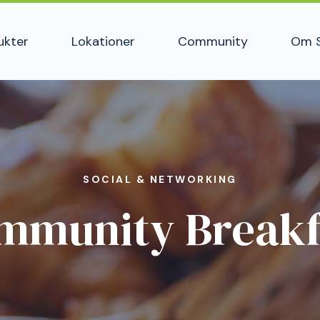
ukter
Lokationer
Community
Om 
SOCIAL & NETWORKING
mmunity Breakf