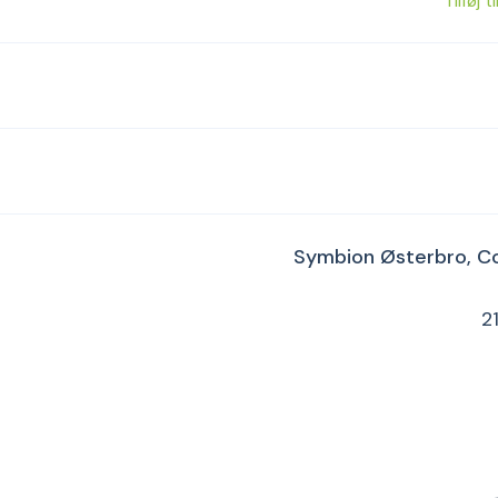
Tilføj t
Symbion Østerbro, C
2