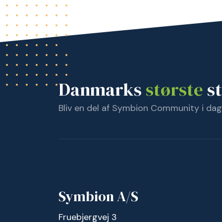
Danmarks
største
st
Bliv en del af Symbion Community i dag
Symbion A/S
Fruebjergvej 3