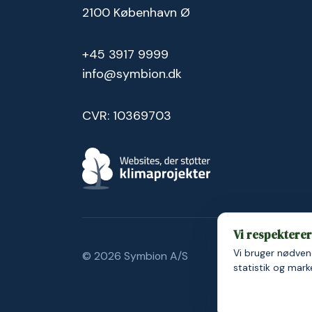
2100 København Ø
+45 3917 9999
info@symbion.dk
CVR: 10369703
Vi respekterer 
Vi bruger nødvend
© 2026 Symbion A/S
Persondatapolit
statistik og mar