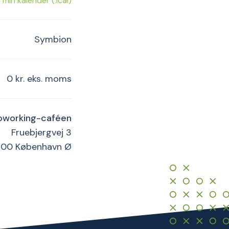
il min kalender (.ical)
Symbion
0 kr. eks. moms
oworking-caféen
Fruebjergvej 3
100 København Ø