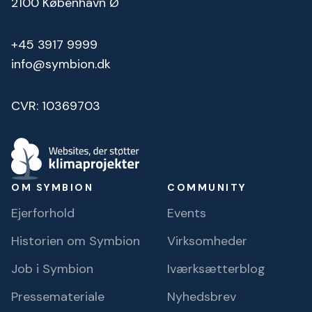
2100 København Ø
+45 3917 9999
info@symbion.dk
CVR: 10369703
OM SYMBION
COMMUNITY
Ejerforhold
Events
Historien om Symbion
Virksomheder
Job i Symbion
Iværksætterblog
Pressemateriale
Nyhedsbrev