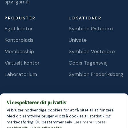
spørgsmål
PRODUKTER
LOKATIONER
Eget kontor
Symbion Østerbro
Kontorplads
Univate
Membership
Symbion Vesterbro
Virtuelt kontor
Cobis Tagensvej
Laboratorium
Symbion Frederiksberg
Vi respekterer dit privatliv
Vi bruger nødvendige cookies for at få sitet til at fungere.
© 2026 Symbion A/S
Persondatapolitik
Cookiepolitik
Med dit samtykke bruger vi også cookies til statistik og
markedsføring. Du bestemmer selv.
Læs mere i vores