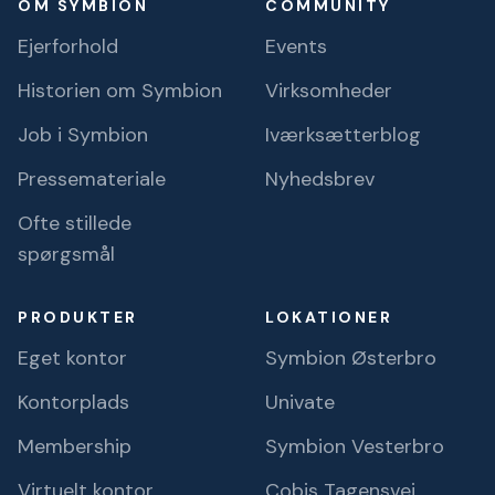
OM SYMBION
COMMUNITY
Ejerforhold
Events
Historien om Symbion
Virksomheder
Job i Symbion
Iværksætterblog
Pressemateriale
Nyhedsbrev
Ofte stillede
spørgsmål
PRODUKTER
LOKATIONER
Eget kontor
Symbion Østerbro
Kontorplads
Univate
Membership
Symbion Vesterbro
Virtuelt kontor
Cobis Tagensvej