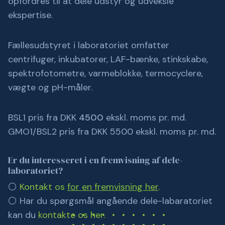
opfordres til at dele udstyr og udveksle
ekspertise.
Fællesudstyret i laboratoriet omfatter
centrifuger, inkubatorer, LAF-bænke, stinkskabe,
spektrofotometre, varmeblokke, termocyclere,
vægte og pH-måler.
BSL1 pris fra DKK
4500
ekskl. moms pr. md.
GMO1/BSL2 pris fra DKK 5500 ekskl. moms pr. md.
Er du interesseret i en fremvisning af dele-
laboratoriet?
⚪
Kontakt os
for en fremvisning her
.
⚪ Har du spørgsmål angående dele-labaratoriet
kan du
kontakte os her.